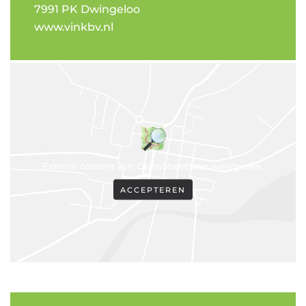
7991 PK Dwingeloo
www.vinkbv.nl
Externe content van OpenStreetMap weergeven.
ACCEPTEREN