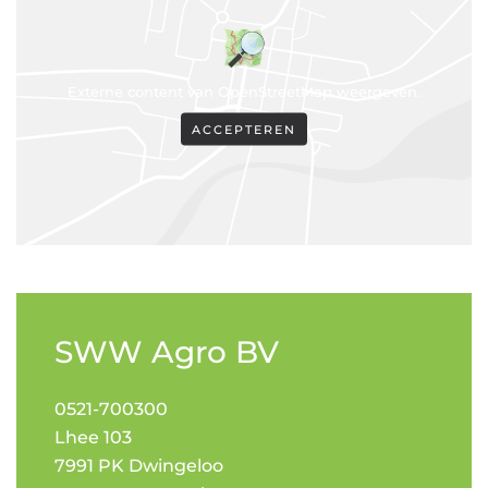
Externe content van OpenStreetMap weergeven.
ACCEPTEREN
SWW Agro BV
0521-700300
Lhee 103
7991 PK Dwingeloo